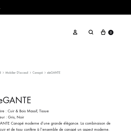
.
Panier
Rechercher
Se connecter
0
l
Mobilier D'acceuil
Canapé
eleGANTE
leGANTE
re : Cuir & Bois Massif, Tissue
ur : Gris, Noir
ANTE Canapé moderne d’une grande élégance. La combinaison de
icuir et de tissu confère à l’ensemble de canapé un aspect moderne.