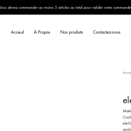
Vous devez commander au moins 5 articles au total pour valider votre commande
Acceuil
À Propos
Nos produits
Contactez-nous
Accuei
e
Matiè
Coule
eleG
simil