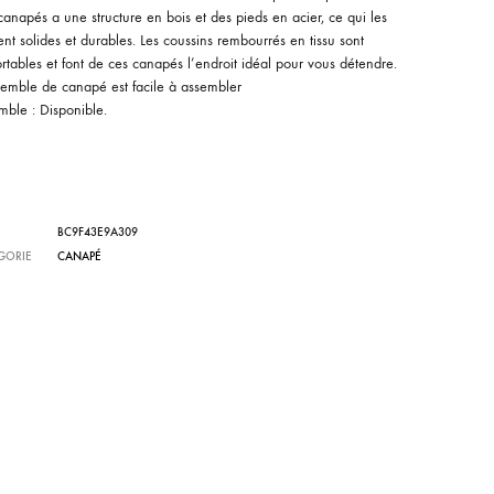
anapés a une structure en bois et des pieds en acier, ce qui les
nt solides et durables. Les coussins rembourrés en tissu sont
rtables et font de ces canapés l’endroit idéal pour vous détendre.
semble de canapé est facile à assembler
mble : Disponible.
BC9F43E9A309
GORIE
CANAPÉ