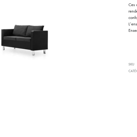
Ces c
rende
confo
L’en
Ense
SKU
CATÉ