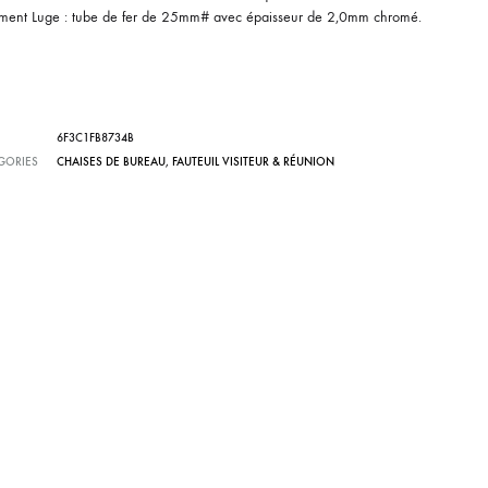
ement Luge : tube de fer de 25mm# avec épaisseur de 2,0mm chromé.
6F3C1FB8734B
GORIES
CHAISES DE BUREAU
,
FAUTEUIL VISITEUR & RÉUNION