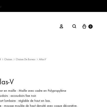
.
Panier
Rechercher
Se connecter
0
l
Chaises
Chaises De Bureau
Atlas-V
las-V
ier en maille : Maille avec cadre en Polypropylène
doirs : accoudoirs fixe noir.
rt lombaire : réglable de haut en bas.
se : mousse moulée de haut densité avec coque décorative.