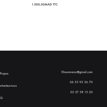
1.000,00
MAD
TTC
Elneomaroc@gmail.com
Propos
06 55 95 36 70
ntactez-nous
05 37 58 15 20
AQ