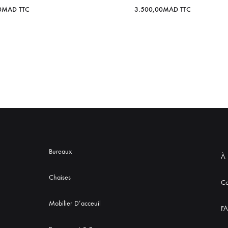
0
MAD
TTC
3.500,00
MAD
TTC
Bureaux
À 
Chaises
Co
Mobilier D’acceuil
F