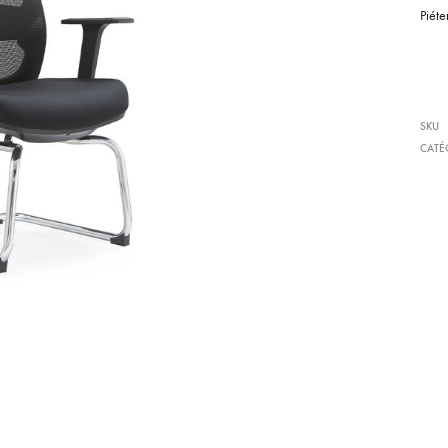
Piét
SKU
CATÉ