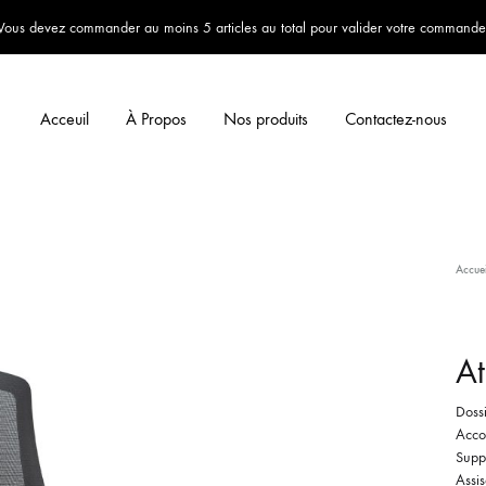
Vous devez commander au moins 5 articles au total pour valider votre commande
Acceuil
À Propos
Nos produits
Contactez-nous
Accuei
At
Doss
Accou
Suppo
Assi