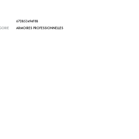
67DB53494F8B
GORIE
ARMOIRES PROFESSIONNELLES