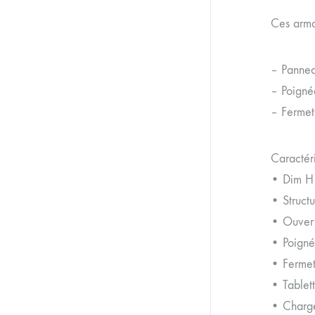
Ces armo
– Pannea
– Poigné
– Fermet
Caractéri
• Dim H 
• Struct
• Ouvert
• Poigné
• Fermet
• Tablet
• Charge