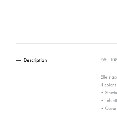
Description
Réf : 10
Elle s’a
4 coloris
• Struct
• Tablett
• Ouvert