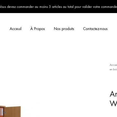
Vous devez commander au moins 5 articles au total pour valider votre commande
Acceuil
À Propos
Nos produits
Contactez-nous
Accuei
en boi
Ar
Wi